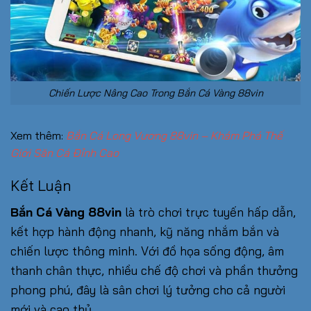
Chiến Lược Nâng Cao Trong Bắn Cá Vàng 88vin
Xem thêm:
Bắn Cá Long Vương 88vin – Khám Phá Thế
Giới Săn Cá Đỉnh Cao
Kết Luận
Bắn Cá Vàng 88vin
là trò chơi trực tuyến hấp dẫn,
kết hợp hành động nhanh, kỹ năng nhắm bắn và
chiến lược thông minh. Với đồ họa sống động, âm
thanh chân thực, nhiều chế độ chơi và phần thưởng
phong phú, đây là sân chơi lý tưởng cho cả người
mới và cao thủ.