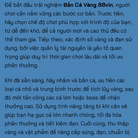
Để bắt đầu trải nghiệm
Bắn Cá Vàng 88vin
, người
chơi cần nắm vững các bước cơ bản. Trước tiên,
hãy chọn chế độ chơi phù hợp với trình độ của bạn,
từ dễ đến khó, để cả người mới và cao thủ đều có
thể tham gia. Tiếp theo, xác định số vàng và đạn sử
dụng, bởi việc quản lý tài nguyên là yếu tố quan
trọng giúp duy trì thời gian chơi lâu dài và tối ưu
phần thưởng.
Khi đã sẵn sàng, hãy nhắm và bắn cá, ưu tiên các
loại cá nhỏ và trung bình trước để tích lũy vàng, sau
đó mới tấn công các cá lớn hoặc boss để nhận
thưởng cao. Sử dụng tính năng tăng bi khi cần sẽ
giúp bạn hạ gục cá lớn nhanh chóng, tối đa hóa
phần thưởng và tiết kiệm đạn. Cuối cùng, thu thập
vàng và vật phẩm để nâng cấp súng, đạn, chuẩn bị