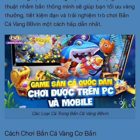
thuật nhắm bắn thông minh sẽ giúp bạn tối ưu vàng
thưởng, tiết kiệm đạn và trải nghiệm trò chơi Bắn
Cá Vàng 88vin một cách hấp dẫn nhất.
Các Loại Cá Trong Bắn Cá Vàng 88vin
Cách Chơi Bắn Cá Vàng Cơ Bản