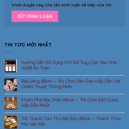
trình duyệt này cho lần bình luận kế tiếp của tôi.
TIN TỨC MỚI NHẤT
Hướng Dẫn Sử Dụng 1.1.1.1 Để Truy Cập Vào Site
Yo88 An Toàn
Bài Liêng 88vin – Trò Chơi Dân Gian Hấp Dẫn Với
Chiến Thuật Thông Minh
Khám Phá Bài Chắn 88vin – Trò Chơi Đặt Cược
Hấp Dẫn Nhất
Trở Thành Cao Thủ Bài Bửu 88vin – Thách Thức
Mọi Ván Bài