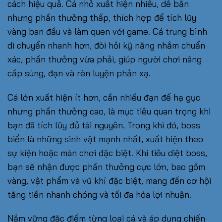
cách hiệu quả. Cá nhỏ xuất hiện nhiều, dễ bắn
nhưng phần thưởng thấp, thích hợp để tích lũy
vàng ban đầu và làm quen với game. Cá trung bình
di chuyển nhanh hơn, đòi hỏi kỹ năng nhắm chuẩn
xác, phần thưởng vừa phải, giúp người chơi nâng
cấp súng, đạn và rèn luyện phản xạ.
Cá lớn xuất hiện ít hơn, cần nhiều đạn để hạ gục
nhưng phần thưởng cao, là mục tiêu quan trọng khi
bạn đã tích lũy đủ tài nguyên. Trong khi đó, boss
biển là những sinh vật mạnh nhất, xuất hiện theo
sự kiện hoặc màn chơi đặc biệt. Khi tiêu diệt boss,
bạn sẽ nhận được phần thưởng cực lớn, bao gồm
vàng, vật phẩm và vũ khí đặc biệt, mang đến cơ hội
tăng tiến nhanh chóng và tối đa hóa lợi nhuận.
Nắm vững đặc điểm từng loại cá và áp dụng chiến