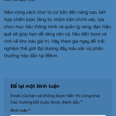
Nắm vững cách chơi từ cơ bản đến nâng cao, kết
hợp chiến lược tăng bi, nhắm bắn chính xác, lựa
chọn mục tiêu thông minh và quản lý vàng, đạn hiệu
quả sẽ giúp bạn dễ dàng săn cá, tiêu diệt boss và
rinh về kho báu giá trị. Hãy tham gia ngay để trải
nghiệm thế giới đại dương đầy màu sắc và phần
thưởng hấp dẫn tại 88vin.
Để lại một bình luận
Email của bạn sẽ không được hiển thị công khai.
Các trường bắt buộc được đánh dấu
*
Bình luận
*