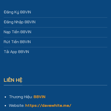
Đăng Ký 88VIN
Đăng Nhập 88VIN
Nạp Tiền 88VIN
Rút Tiền 88VIN
Tải App 88VIN
LIÊN HỆ
Thương Hiệu:
88VIN
Website:
https://davewhite.me/