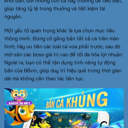
khỏi bàn, bởi những con cá này thường dễ tiêu diệt,
giúp tăng tỷ lệ trúng thưởng và tiết kiệm tài
nguyên.
Một yếu tố quan trọng khác là lựa chọn mục tiêu
thông minh. Đừng cố gắng bắn tất cả cá trên màn
hình; hãy ưu tiên các loài cá vừa phải trước, sau đó
mới săn các boss giá trị cao để tối đa hóa lợi nhuận.
Ngoài ra, bạn có thể tận dụng tính năng tự động
bắn của 88vin, giúp duy trì hiệu quả trong thời gian
dài mà không cần thao tác liên tục.