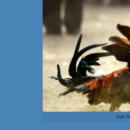
Giới T