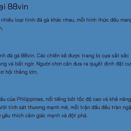
ại 88vin
 nhiều loại hình đá gà khác nhau, mỗi hình thức đều man
h.
ảnh đá gà 88vin. Các chiến kê được trang bị cựa sắt sắc
óng và bất ngờ. Người chơi cần đưa ra quyết định đặt c
ơ hội thắng lớn.
u của Philippines, nổi tiếng bởi tốc độ cao và khả năng
. Với tính sát thương mạnh mẽ, mỗi trận đấu đều tràn ng
i yêu thích cảm giác mạnh và đột phá.