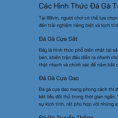
Các Hình Thức Đá Gà T
Tại 88vin, người chơi có thể lựa chọn
đến trải nghiệm riêng biệt và kịch tín
Đá Gà Cựa Sắt
Đây là hình thức phổ biến nhất tại s
bén, khiến trận đấu diễn ra nhanh ch
thật nhanh và chính xác để nắm bắt c
Đá Gà Cựa Dao
Đá gà cựa dao mang phong cách thi đấ
kết liễu đối thủ trong thời gian ngắn
sự kịch tính, rất phù hợp với những a
Đá Gà Truyền Thống