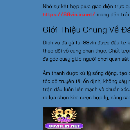
Nhờ sự kết hợp giữa giao diện trực q
https://88vin.in.net/
mang đến trải 
Giới Thiệu Chung Về Đ
Dịch vụ đá gà tại 88vin được đầu tư 
theo dõi vô cùng chân thực. Chất lư
đa góc quay giúp người chơi quan sát
Âm thanh được xử lý sống động, tạo 
tốc độ truyền tải ổn định, không xảy 
trận đấu luôn liền mạch và chuẩn xác
ra lựa chọn kèo cược hợp lý, nâng ca