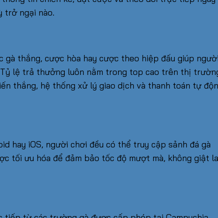
 trở ngại nào.
c gà thắng, cược hòa hay cược theo hiệp đấu giúp ngườ
 Tỷ lệ trả thưởng luôn nằm trong top cao trên thị trườn
iến thắng, hệ thống xử lý giao dịch và thanh toán tự độ
oid hay iOS, người chơi đều có thể truy cập sảnh đá gà
ợc tối ưu hóa để đảm bảo tốc độ mượt mà, không giật la
c tiếp từ các trường gà được cấp phép tại Campuchia,