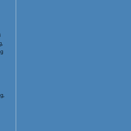
i
g,
ng
g,