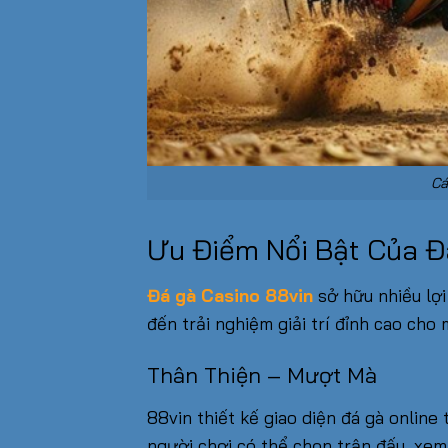
Cá
Ưu Điểm Nổi Bật Của Đ
Đá gà Casino 88vin
sở hữu nhiều lợi
đến trải nghiệm giải trí đỉnh cao cho 
Thân Thiện – Mượt Mà
88vin thiết kế giao diện đá gà online 
người chơi có thể chọn trận đấu, xem 