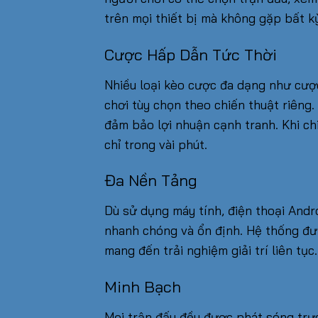
trên mọi thiết bị mà không gặp bất kỳ
Cược Hấp Dẫn Tức Thời
Nhiều loại kèo cược đa dạng như cượ
chơi tùy chọn theo chiến thuật riêng.
đảm bảo lợi nhuận cạnh tranh. Khi ch
chỉ trong vài phút.
Đa Nền Tảng
Dù sử dụng máy tính, điện thoại Andr
nhanh chóng và ổn định. Hệ thống đư
mang đến trải nghiệm giải trí liên tục.
Minh Bạch
Mọi trận đấu đều được phát sóng trự