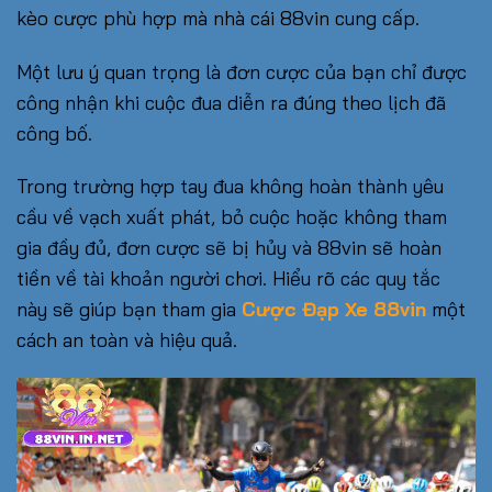
kèo cược phù hợp mà nhà cái 88vin cung cấp.
Một lưu ý quan trọng là đơn cược của bạn chỉ được
công nhận khi cuộc đua diễn ra đúng theo lịch đã
công bố.
Trong trường hợp tay đua không hoàn thành yêu
cầu về vạch xuất phát, bỏ cuộc hoặc không tham
gia đầy đủ, đơn cược sẽ bị hủy và 88vin sẽ hoàn
tiền về tài khoản người chơi. Hiểu rõ các quy tắc
này sẽ giúp bạn tham gia
Cược Đạp Xe 88vin
một
cách an toàn và hiệu quả.