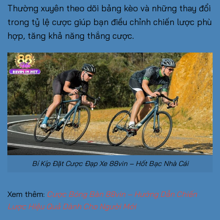
Thường xuyên theo dõi bảng kèo và những thay đổi
trong tỷ lệ cược giúp bạn điều chỉnh chiến lược phù
hợp, tăng khả năng thắng cược.
Bí Kíp Đặt Cược Đạp Xe 88vin – Hốt Bạc Nhà Cái
Xem thêm:
Cược Bóng Bàn 88vin – Hướng Dẫn Chiến
Lược Hiệu Quả Dành Cho Người Mới