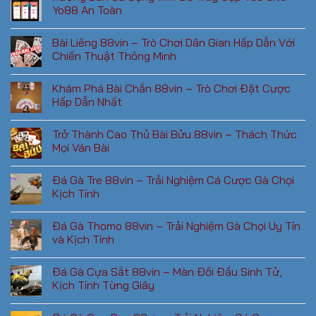
Yo88 An Toàn
Bài Liêng 88vin – Trò Chơi Dân Gian Hấp Dẫn Với
Chiến Thuật Thông Minh
Khám Phá Bài Chắn 88vin – Trò Chơi Đặt Cược
Hấp Dẫn Nhất
Trở Thành Cao Thủ Bài Bửu 88vin – Thách Thức
Mọi Ván Bài
Đá Gà Tre 88vin – Trải Nghiệm Cá Cược Gà Chọi
Kịch Tính
Đá Gà Thomo 88vin – Trải Nghiệm Gà Chọi Uy Tín
và Kịch Tính
Đá Gà Cựa Sắt 88vin – Màn Đối Đầu Sinh Tử,
Kịch Tính Từng Giây