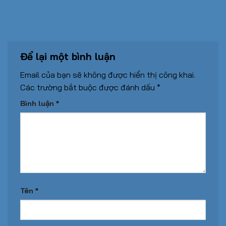
Để lại một bình luận
Email của bạn sẽ không được hiển thị công khai.
Các trường bắt buộc được đánh dấu
*
Bình luận
*
Tên
*