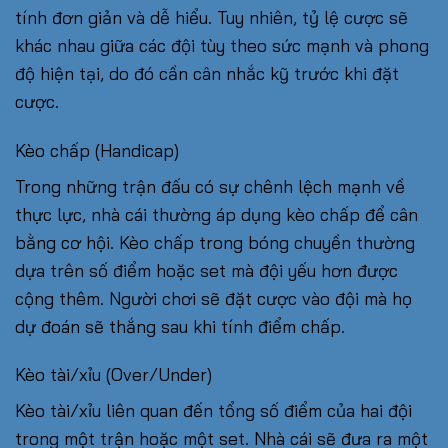
tính đơn giản và dễ hiểu. Tuy nhiên, tỷ lệ cược sẽ
khác nhau giữa các đội tùy theo sức mạnh và phong
độ hiện tại, do đó cần cân nhắc kỹ trước khi đặt
cược.
Kèo chấp (Handicap)
Trong những trận đấu có sự chênh lệch mạnh về
thực lực, nhà cái thường áp dụng kèo chấp để cân
bằng cơ hội. Kèo chấp trong bóng chuyền thường
dựa trên số điểm hoặc set mà đội yếu hơn được
cộng thêm. Người chơi sẽ đặt cược vào đội mà họ
dự đoán sẽ thắng sau khi tính điểm chấp.
Kèo tài/xỉu (Over/Under)
Kèo tài/xỉu liên quan đến tổng số điểm của hai đội
trong một trận hoặc một set. Nhà cái sẽ đưa ra một