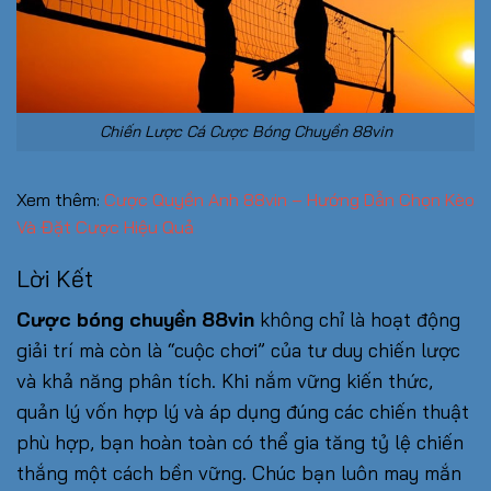
Chiến Lược Cá Cược Bóng Chuyền 88vin
Xem thêm:
Cược Quyền Anh 88vin – Hướng Dẫn Chọn Kèo
Và Đặt Cược Hiệu Quả
Lời Kết
Cược bóng chuyền 88vin
không chỉ là hoạt động
giải trí mà còn là “cuộc chơi” của tư duy chiến lược
và khả năng phân tích. Khi nắm vững kiến thức,
quản lý vốn hợp lý và áp dụng đúng các chiến thuật
phù hợp, bạn hoàn toàn có thể gia tăng tỷ lệ chiến
thắng một cách bền vững. Chúc bạn luôn may mắn