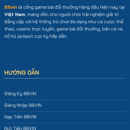
88vin
là cổng game bài đổi thưởng hàng đầu hiện nay tại
Việt Nam
, mang đến cho người chơi trải nghiệm giải trí
đẳng cấp với hệ thống trò chơi đa dạng như cá cược thể
thao, casino trực tuyến, game bài đổi thưởng, bắn cá và
nổ hũ jackpot cực kỳ hấp dẫn.
HƯỚNG DẪN
Đăng Ký 88VIN
Đăng Nhập 88VIN
Nạp Tiền 88VIN
Rút Tiền 88VIN