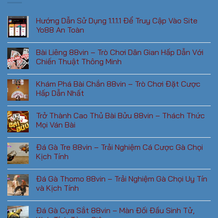
Hướng Dẫn Sử Dụng 1.1.1.1 Để Truy Cập Vào Site
Yo88 An Toàn
Bài Liêng 88vin – Trò Chơi Dân Gian Hấp Dẫn Với
Chiến Thuật Thông Minh
Khám Phá Bài Chắn 88vin – Trò Chơi Đặt Cược
Hấp Dẫn Nhất
Trở Thành Cao Thủ Bài Bửu 88vin – Thách Thức
Mọi Ván Bài
Đá Gà Tre 88vin – Trải Nghiệm Cá Cược Gà Chọi
Kịch Tính
Đá Gà Thomo 88vin – Trải Nghiệm Gà Chọi Uy Tín
và Kịch Tính
Đá Gà Cựa Sắt 88vin – Màn Đối Đầu Sinh Tử,