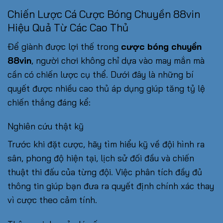
Chiến Lược Cá Cược Bóng Chuyền 88vin
Hiệu Quả Từ Các Cao Thủ
Để giành được lợi thế trong
cược bóng chuyền
88vin
, người chơi không chỉ dựa vào may mắn mà
cần có chiến lược cụ thể. Dưới đây là những bí
quyết được nhiều cao thủ áp dụng giúp tăng tỷ lệ
chiến thắng đáng kể:
Nghiên cứu thật kỹ
Trước khi đặt cược, hãy tìm hiểu kỹ về đội hình ra
sân, phong độ hiện tại, lịch sử đối đầu và chiến
thuật thi đấu của từng đội. Việc phân tích đầy đủ
thông tin giúp bạn đưa ra quyết định chính xác thay
vì cược theo cảm tính.