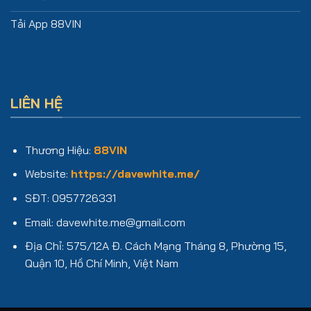
Tải App 88VIN
LIÊN HỆ
Thương Hiệu:
88VIN
Website:
https://davewhite.me/
SĐT:
0957726331
Email:
davewhite.me@gmail.com
Địa Chỉ:
575/12A Đ. Cách Mạng Tháng 8, Phường 15,
Quận 10, Hồ Chí Minh, Việt Nam