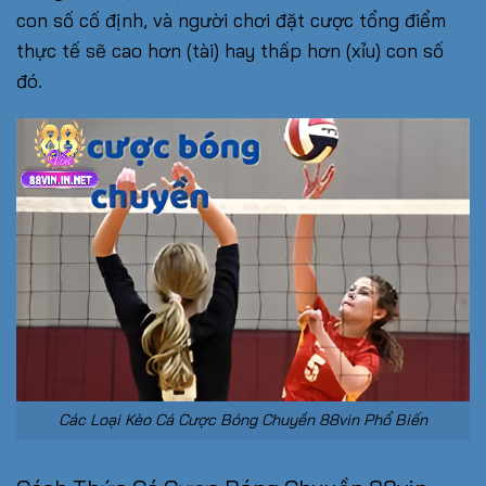
con số cố định, và người chơi đặt cược tổng điểm
thực tế sẽ cao hơn (tài) hay thấp hơn (xỉu) con số
đó.
Các Loại Kèo Cá Cược Bóng Chuyền 88vin Phổ Biến