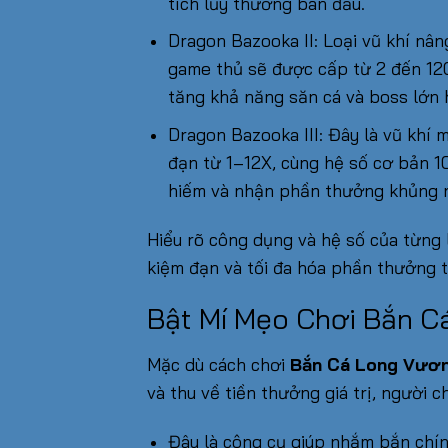
tích lũy thưởng ban đầu.
Dragon Bazooka II: Loại vũ khí nân
game thủ sẽ được cấp từ 2 đến 120 
tăng khả năng săn cá và boss lớn 
Dragon Bazooka III: Đây là vũ khí 
đạn từ 1–12X, cùng hệ số cơ bản 10
hiếm và nhận phần thưởng khủng 
Hiểu rõ công dụng và hệ số của từng 
kiệm đạn và tối đa hóa phần thưởng t
Bật Mí Mẹo Chơi Bắn C
Mặc dù cách chơi
Bắn Cá Long Vươn
và thu về tiền thưởng giá trị, người 
Đây là công cụ giúp nhắm bắn chính