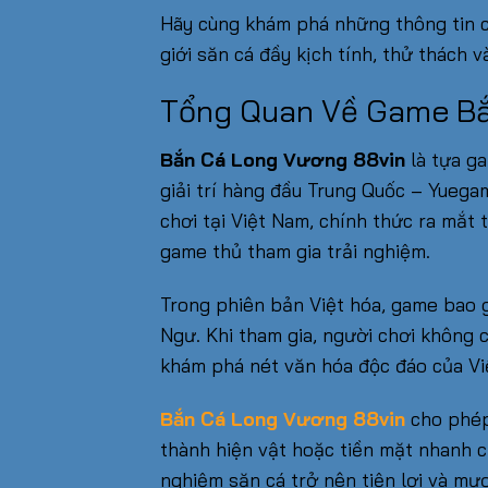
Hãy cùng khám phá những thông tin c
giới săn cá đầy kịch tính, thử thách 
Tổng Quan Về Game Bắ
Bắn Cá Long Vương 88vin
là tựa ga
giải trí hàng đầu Trung Quốc – Yuega
chơi tại Việt Nam, chính thức ra mắ
game thủ tham gia trải nghiệm.
Trong phiên bản Việt hóa, game bao
Ngư. Khi tham gia, người chơi không
khám phá nét văn hóa độc đáo của Việt
Bắn Cá Long Vương 88vin
cho phép 
thành hiện vật hoặc tiền mặt nhanh ch
nghiệm săn cá trở nên tiện lợi và mượ