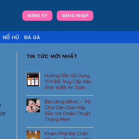
ĐĂNG KÝ
ĐĂNG NHẬP
NỔ HŨ
ĐÁ GÀ
TIN TỨC MỚI NHẤT
Hướng Dẫn Sử Dụng
1.1.1.1 Để Truy Cập Vào
Site Yo88 An Toàn
Bài Liêng 88vin – Trò
u
Chơi Dân Gian Hấp
 cơ
Dẫn Với Chiến Thuật
Thông Minh
Khám Phá Bài Chắn