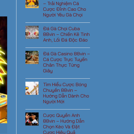
– Trải Nghiệm Cá
Cược Đỉnh Cao Cho
Người Yêu Gà Chọi
Đá Gà Chọi Cuba
88vin – Chiến Kê Tinh
Anh, Lối Đá Độc Đáo
Đá Gà Casino 88vin –
Cá Cược Trực Tuyến
Chân Thực Từng
Giây
Tìm Hiểu Cược Bóng
Chuyền 88vin –
Hướng Dẫn Dành Cho
Người Mới
Cược Quyền Anh
88vin – Hướng Dẫn
Chọn Kèo Và Đặt
Cược Hiệu Quả