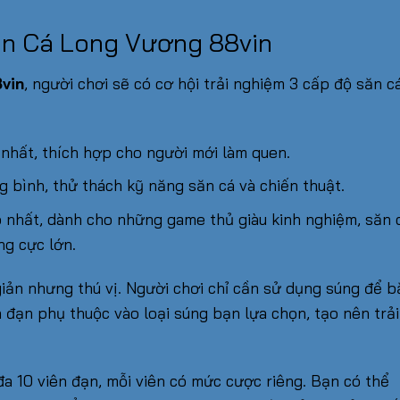
ắn Cá Long Vương 88vin
vin
, người chơi sẽ có cơ hội trải nghiệm 3 cấp độ săn c
nhất, thích hợp cho người mới làm quen.
 bình, thử thách kỹ năng săn cá và chiến thuật.
nhất, dành cho những game thủ giàu kinh nghiệm, săn 
g cực lớn.
iản nhưng thú vị. Người chơi chỉ cần sử dụng súng để b
 đạn phụ thuộc vào loại súng bạn lựa chọn, tạo nên trải
đa 10 viên đạn, mỗi viên có mức cược riêng. Bạn có thể