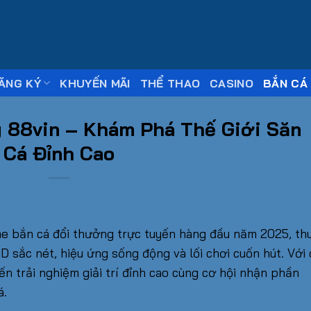
ĂNG KÝ
KHUYẾN MÃI
THỂ THAO
CASINO
BẮN CÁ
 88vin – Khám Phá Thế Giới Săn
Cá Đỉnh Cao
me bắn cá đổi thưởng trực tuyến hàng đầu năm 2025, th
D sắc nét, hiệu ứng sống động và lối chơi cuốn hút. Với
n trải nghiệm giải trí đỉnh cao cùng cơ hội nhận phần
á.