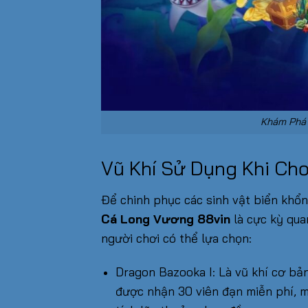
Khám Phá 
Vũ Khí Sử Dụng Khi Ch
Để chinh phục các sinh vật biển khổng
Cá Long Vương 88vin
là cực kỳ qua
người chơi có thể lựa chọn:
Dragon Bazooka I: Là vũ khí cơ bản
được nhận 30 viên đạn miễn phí, m