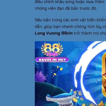
điều chỉnh khẩu súng hoặc mua thêm
những viên đạn đã bắn trước đó.
Nếu bắn trúng các sinh vật biển khổ
dẫn, giúp bạn nhanh chóng tích lũy v
Long Vương 88vin
trở thành trò chơ