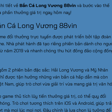
hi tiết về
Bắn Cá Long Vương 88vin
và bước vào thế
và phần thưởng giá trị ngay hôm nay!
n Cá Long Vương 88vin
me đổi thưởng trực tuyến được phát triển bởi tập đoàn
me. Nhà phát hành đã tạo riêng phiên bản dành cho ngư
t từ năm 2019 và nhanh chóng thu hút đông đảo cộng đồn
 gồm 2 phiên bản đặc sắc: Hải Long Vương và Mỹ Nhân
 chỉ được tận hưởng những ván bắn cá hấp dẫn mà còn
 Nam, giúp trò chơi vừa giải trí vừa mang giá trị văn hó
game thủ tích lũy tiền thưởng giá trị, có thể quy đổi
óng. Trò chơi tương thích trên iOS và Android, giúp trả
t mà mọi lúc mọi nơi. Đây chính là lựa chọn lý tưởng để