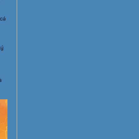
 cá
lý
à