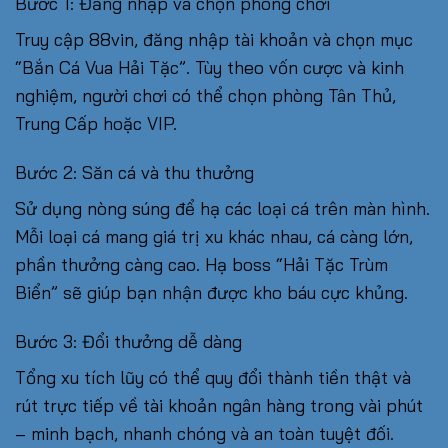
Bước 1: Đăng nhập và chọn phòng chơi
Truy cập 88vin, đăng nhập tài khoản và chọn mục
“Bắn Cá Vua Hải Tặc”. Tùy theo vốn cược và kinh
nghiệm, người chơi có thể chọn phòng Tân Thủ,
Trung Cấp hoặc VIP.
Bước 2: Săn cá và thu thưởng
Sử dụng nòng súng để hạ các loại cá trên màn hình.
Mỗi loại cá mang giá trị xu khác nhau, cá càng lớn,
phần thưởng càng cao. Hạ boss “Hải Tặc Trùm
Biển” sẽ giúp bạn nhận được kho báu cực khủng.
Bước 3: Đổi thưởng dễ dàng
Tổng xu tích lũy có thể quy đổi thành tiền thật và
rút trực tiếp về tài khoản ngân hàng trong vài phút
– minh bạch, nhanh chóng và an toàn tuyệt đối.