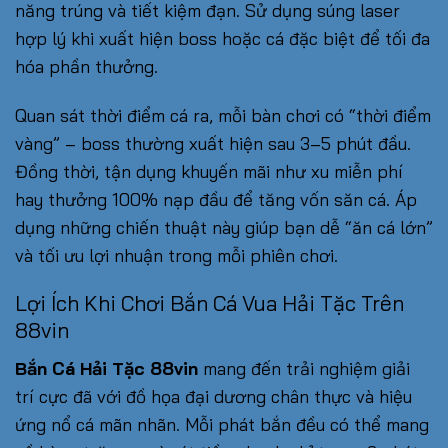
năng trúng và tiết kiệm đạn. Sử dụng súng laser
hợp lý khi xuất hiện boss hoặc cá đặc biệt để tối đa
hóa phần thưởng.
Quan sát thời điểm cá ra, mỗi bàn chơi có “thời điểm
vàng” – boss thường xuất hiện sau 3–5 phút đầu.
Đồng thời, tận dụng khuyến mãi như xu miễn phí
hay thưởng 100% nạp đầu để tăng vốn săn cá. Áp
dụng những chiến thuật này giúp bạn dễ “ăn cá lớn”
và tối ưu lợi nhuận trong mỗi phiên chơi.
Lợi Ích Khi Chơi Bắn Cá Vua Hải Tặc Trên
88vin
Bắn Cá Hải Tặc 88vin
mang đến trải nghiệm giải
trí cực đã với đồ họa đại dương chân thực và hiệu
ứng nổ cá mãn nhãn. Mỗi phát bắn đều có thể mang