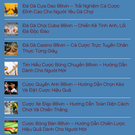
Đá Gà Cựa Dao 88vin – Trải Nghiệm Cá Cược
Đỉnh Cao Cho Người Yêu Gà Chọi
Đá Gà Chọi Cuba 88vin – Chiến Kê Tinh Anh, Lối
Đá Độc Đáo
Đá Gà Casino 88vin – Cá Cược Trực Tuyến Chân
Thực Từng Giây
Tìm Hiểu Cược Bóng Chuyền 88vin – Hướng Dẫn
Dành Cho Người Mới
Cược Quyền Anh 88vin – Hướng Dẫn Chọn Kèo
Và Đặt Cược Hiệu Quả
Cược Xe Đạp 88vin – Hướng Dẫn Toàn Diện Cách
Chơi Và Chiến Thắng
Cược Bóng Bàn 88vin – Hướng Dẫn Chiến Lược
Hiệu Quả Dành Cho Người Mới