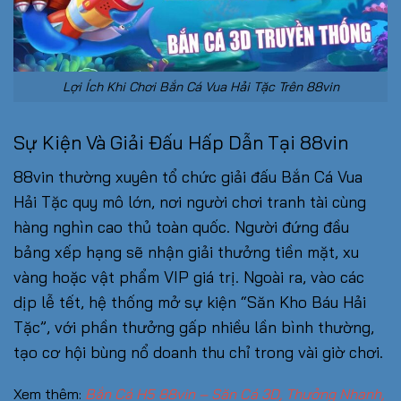
Lợi Ích Khi Chơi Bắn Cá Vua Hải Tặc Trên 88vin
Sự Kiện Và Giải Đấu Hấp Dẫn Tại 88vin
88vin thường xuyên tổ chức giải đấu Bắn Cá Vua
Hải Tặc quy mô lớn, nơi người chơi tranh tài cùng
hàng nghìn cao thủ toàn quốc. Người đứng đầu
bảng xếp hạng sẽ nhận giải thưởng tiền mặt, xu
vàng hoặc vật phẩm VIP giá trị. Ngoài ra, vào các
dịp lễ tết, hệ thống mở sự kiện “Săn Kho Báu Hải
Tặc”, với phần thưởng gấp nhiều lần bình thường,
tạo cơ hội bùng nổ doanh thu chỉ trong vài giờ chơi.
Xem thêm:
Bắn Cá H5 88vin – Săn Cá 3D, Thưởng Nhanh,