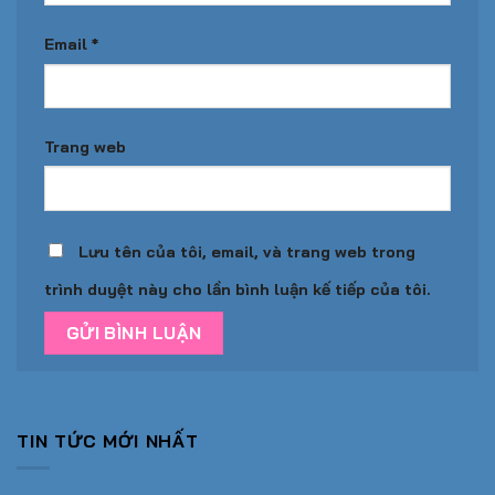
Email
*
Trang web
Lưu tên của tôi, email, và trang web trong
trình duyệt này cho lần bình luận kế tiếp của tôi.
TIN TỨC MỚI NHẤT