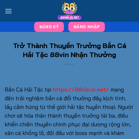
Bỏ
qua
nội
dung
ĐĂNG KÝ
ĐĂNG NHẬP
Trở Thành Thuyền Trưởng Bắn Cá
Hải Tặc 88vin Nhận Thưởng
Bắn Cá Hải Tặc tại
https://88vin.in.net/
mang
đến trải nghiệm bắn cá đổi thưởng đầy kịch tính,
lấy cảm hứng từ thế giới hải tặc huyền thoại. Người
chơi sẽ hóa thân thành thuyền trưởng tài ba, điều
khiển chiến thuyền chinh phục đại dương rộng lớn,
săn cá khổng lồ, đối đầu với boss mạnh và khám