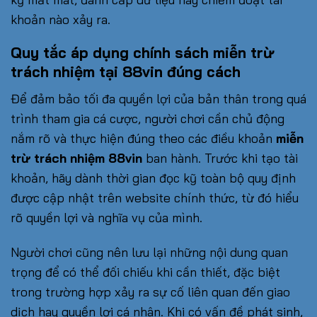
khoản nào xảy ra.
Quy tắc áp dụng chính sách miễn trừ
trách nhiệm tại 88vin đúng cách
Để đảm bảo tối đa quyền lợi của bản thân trong quá
trình tham gia cá cược, người chơi cần chủ động
nắm rõ và thực hiện đúng theo các điều khoản
miễn
trừ trách nhiệm 88vin
ban hành. Trước khi tạo tài
khoản, hãy dành thời gian đọc kỹ toàn bộ quy định
được cập nhật trên website chính thức, từ đó hiểu
rõ quyền lợi và nghĩa vụ của mình.
Người chơi cũng nên lưu lại những nội dung quan
trọng để có thể đối chiếu khi cần thiết, đặc biệt
trong trường hợp xảy ra sự cố liên quan đến giao
dịch hay quyền lợi cá nhân. Khi có vấn đề phát sinh,