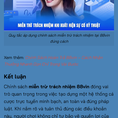
Quy tắc áp dụng chính sách miễn trừ trách nhiệm tại 88vin
đúng cách
Xem thêm:
Chính Sách Hoàn Trả 88vin – Cách Nhận
Thưởng Nhanh Gọn Chỉ Trong Vài Bước
Kết luận
Chính sách
miễn trừ trách nhiệm 88vin
đóng vai
trò quan trọng trong việc tạo dựng một hệ thống cá
cược trực tuyến minh bạch, an toàn và đúng pháp
luật. Khi nắm rõ và tuân thủ đúng các điều khoản
này, người chơi không chỉ tự bảo vệ quyền lợi của