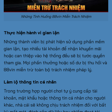
Những Tình Huống 88vin Miễn Trách Nhiệm
Thực hiện hành vi gian lận
Những thành viên bị phát hiện sử dụng phần mềm
gian lận, tạo nhiều tài khoản để nhận khuyến mãi
hoặc can thiệp vào hệ thống đều sẽ bị tước quyền
tham gia. Mọi phần thưởng hoặc số dư bị thu hồi và
88vin miễn trừ toàn bộ trách nhiệm pháp lý.
Làm lộ thông tin cá nhân
Trong trường hợp người chơi tự ý cung cấp tài
khoản, mật khẩu hoặc thông tin cá nhân cho người
khác, nhà cái sẽ không chịu trách nhiệm đối với bất
kỳ mất mát, đánh cắp dữ liệu hay chiếm đoạt tài