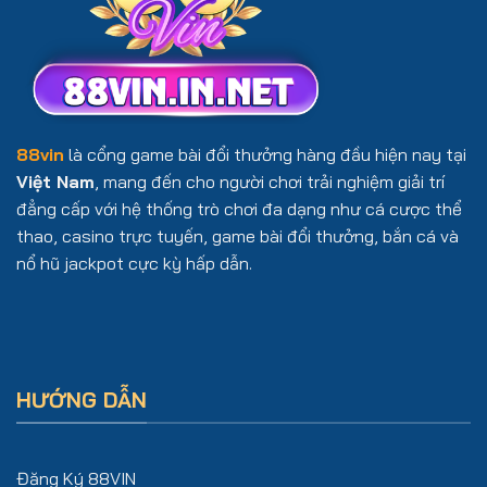
88vin
là cổng game bài đổi thưởng hàng đầu hiện nay tại
Việt Nam
, mang đến cho người chơi trải nghiệm giải trí
đẳng cấp với hệ thống trò chơi đa dạng như cá cược thể
thao, casino trực tuyến, game bài đổi thưởng, bắn cá và
nổ hũ jackpot cực kỳ hấp dẫn.
HƯỚNG DẪN
Đăng Ký 88VIN