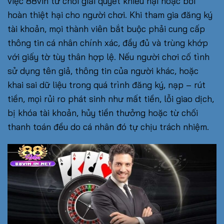
việc 88vin từ chối giải quyết khiếu nại hoặc bồi
hoàn thiệt hại cho người chơi. Khi tham gia đăng ký
tài khoản, mọi thành viên bắt buộc phải cung cấp
thông tin cá nhân chính xác, đầy đủ và trùng khớp
với giấy tờ tùy thân hợp lệ. Nếu người chơi cố tình
sử dụng tên giả, thông tin của người khác, hoặc
khai sai dữ liệu trong quá trình đăng ký, nạp – rút
tiền, mọi rủi ro phát sinh như mất tiền, lỗi giao dịch,
bị khóa tài khoản, hủy tiền thưởng hoặc từ chối
thanh toán đều do cá nhân đó tự chịu trách nhiệm.