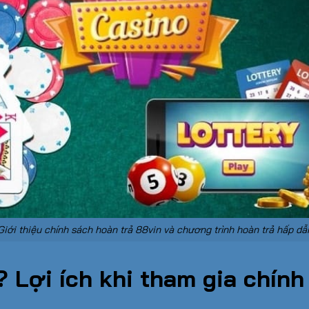
Giới thiệu chính sách hoàn trả 88vin và chương trình hoàn trả hấp dẫ
ì? Lợi ích khi tham gia chín