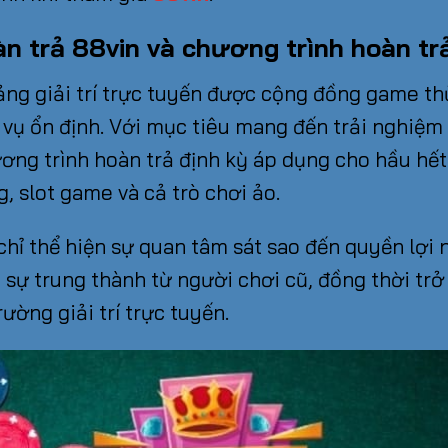
àn trả 88vin và chương trình hoàn tr
ảng giải trí trực tuyến được cộng đồng game th
vụ ổn định. Với mục tiêu mang đến trải nghiệm 
ương trình hoàn trả định kỳ áp dụng cho hầu hế
, slot game và cả trò chơi ảo.
chỉ thể hiện sự quan tâm sát sao đến quyền lợi 
 sự trung thành từ người chơi cũ, đồng thời tr
ường giải trí trực tuyến.