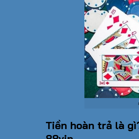
Tiền hoàn trả là g
88vin