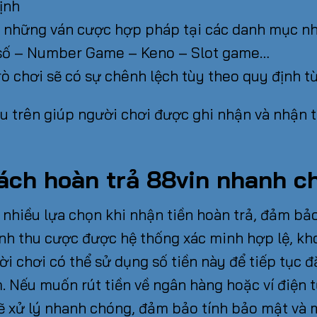
ịnh
o những ván cược hợp pháp tại các danh mục nh
 số – Number Game – Keno – Slot game…
rò chơi sẽ có sự chênh lệch tùy theo quy định t
u trên giúp người chơi được ghi nhận và nhận t
ách hoàn trả 88vin nhanh ch
nhiều lựa chọn khi nhận tiền hoàn trả, đảm bảo
anh thu cược được hệ thống xác minh hợp lệ, kh
ời chơi có thể sử dụng số tiền này để tiếp tục 
 Nếu muốn rút tiền về ngân hàng hoặc ví điện t
sẽ xử lý nhanh chóng, đảm bảo tính bảo mật và 